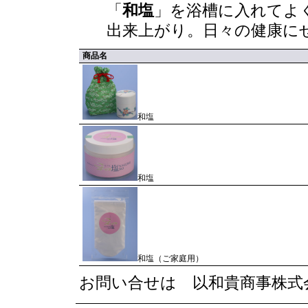
「
和塩
」を浴槽に入れてよ
出来上がり。日々の健康に
商品名
和塩
和塩
和塩（ご家庭用）
お問い合せは 以和貴商事株式会社 