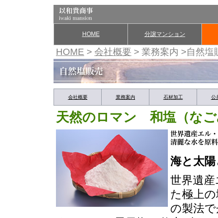
HOME
分譲マンション
HOME
>
会社概要
> 業務案内 >自然塩
会社概要
業務案内
石材加工
公
天然のロマン 和塩（なご
海と太陽
世界遺産
た極上の
の製法で